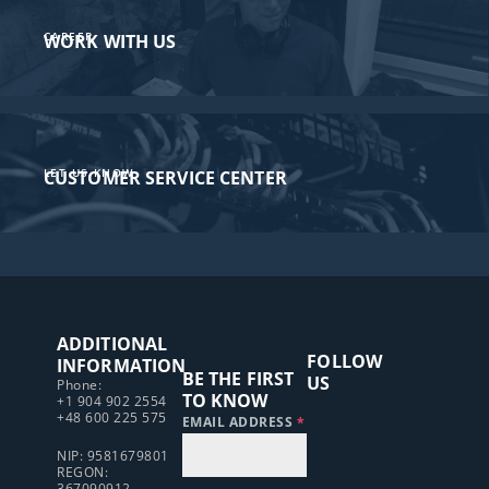
CAREER
WORK WITH US
LET US KNOW
CUSTOMER SERVICE CENTER​
ADDITIONAL
FOLLOW
INFORMATION
BE THE FIRST
US
Phone:
TO KNOW
+1 904 902 2554
+48 600 225 575
EMAIL ADDRESS
*
NIP: 9581679801
REGON:
367090912