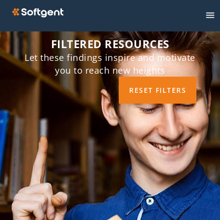
FILTERED RESOURCES
Let these findings inspire and motivate
you to reach new heights
RESET FILTERS