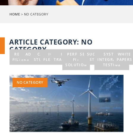
HOME
>
NO CATEGORY
ARTICLE CATEGORY:
NO
CATEGORY
RESET
5G
ADVERGENT
CASE
IOT –
IOT –
PERFECT
SERVICES
SUCCESS
SYSTEM
WHITE
FILTERS
STUDIES
FLEXGENT
TRACKGENT
FIT
STORY
INTEGRATION
PAPERS
SOLUTION
TESTING
NO CATEGORY